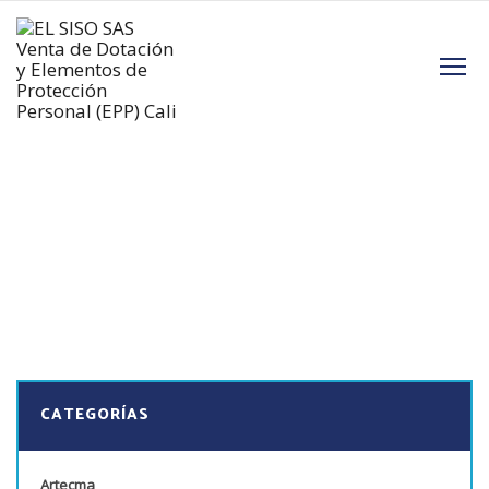
M
CATEGORÍAS
Artecma