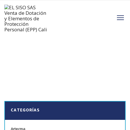
M
CATEGORÍAS
Artecma