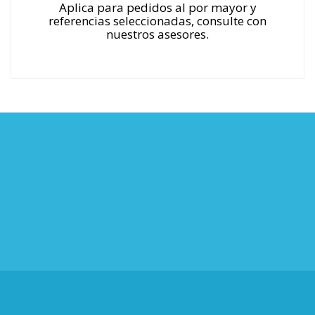
Aplica para pedidos al por mayor y
referencias seleccionadas, consulte con
nuestros asesores.
LÍNEA DE ATENCIÓN
CEL (57) 3217140706
TEL (602) 554 8405