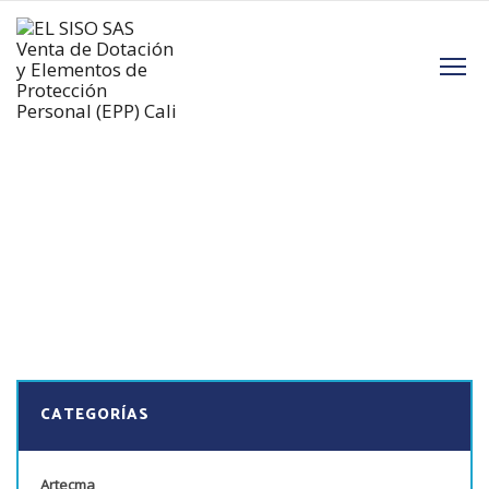
M
CATEGORÍAS
Artecma