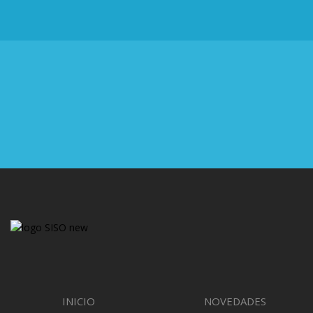
Colombia
CORREO ELECTRÓNICO
ventas6elsiso@gmail.com
INICIO
NOVEDADES