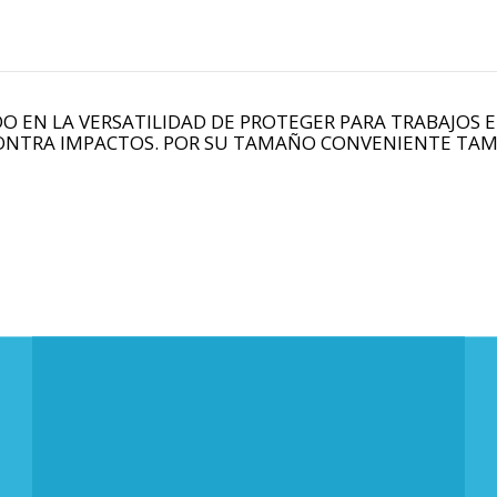
O EN LA VERSATILIDAD DE PROTEGER PARA TRABAJOS 
CONTRA IMPACTOS. POR SU TAMAÑO CONVENIENTE TAM
DIRECCIÓN
Carrera 47 A # 10-29 - Barrio
Departamental - Cali, Colombia